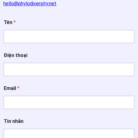
hello@phylodiversity.net
Tên
*
Điện thoại
Email
*
Đ
Tin nhắn
i
ệ
n