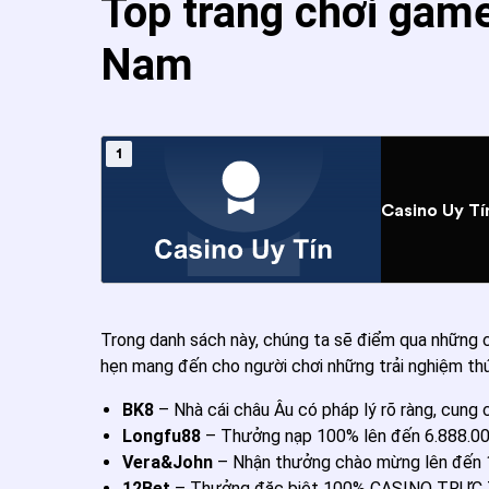
Top trang chơi game 
Nam
Casino Uy Tí
Trong danh sách này, chúng ta sẽ điểm qua những cá
hẹn mang đến cho người chơi những trải nghiệm thú
BK8
– Nhà cái châu Âu có pháp lý rõ ràng, cung
Longfu88
– Thưởng nạp 100% lên đến 6.888.0
Vera&John
– Nhận thưởng chào mừng lên đến 
12Bet
– Thưởng đặc biệt 100% CASINO TRỰC TU