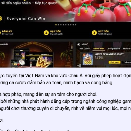
rực tuyến tại Việt Nam và khu vực Châu Á. Với giấy phép hoạt 
ường cá cược đảm bảo an toàn, minh bạch và công bằng.
à hợp pháp, mang đến sự an tâm cho người chơi.
bởi những nhà phát hành đẳng cấp trong ngành công nghiệp gam
ời chơi thường xuyên di chuyển, rinh về niềm vui mọi lúc, mọi nơ
i: