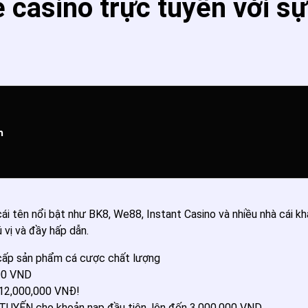
casino trực tuyến với sự 
n
i tên nổi bật như BK8, We88, Instant Casino và nhiều nhà cái kh
 vị và đầy hấp dẫn.
 cấp sản phẩm cá cược chất lượng
00 VND
12,000,000 VNĐ!
YẾN cho khoản nạp đầu tiên, lên đến 3.000.000 VND