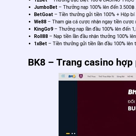
JumboBet
– Thưởng nạp 100% lên đến 3.500฿ 
BetGoat
– Tiền thưởng gửi tiền 100% + Hộp bí
We88
– Tham gia cá cược nhận ngay tiền cược 
KingGo9
– Thưởng nạp lần đầu 100% lên đến 1
Roll88
– Nạp tiền lần đầu nhận thưởng 100% lên 
1xBet
– Tiền thưởng gửi tiền lần đầu 100% lên t
BK8 – Trang casino hợp 