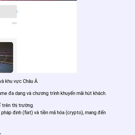
và khu vực Châu Á.
game đa dạng và chương trình khuyến mãi hút khách.
trên thị trường.
pháp định (fiat) và tiền mã hóa (crypto), mang đến
.