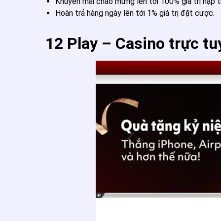
Khuyến mãi chào mừng lên tới 100% giá trị nạp ti
Hoàn trả hàng ngày lên tới 1% giá trị đặt cược.
12 Play – Casino trực t