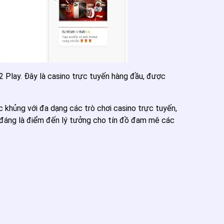
2 Play. Đây là casino trực tuyến hàng đầu, được
 khủng với đa dạng các trò chơi casino trực tuyến,
g đáng là điểm đến lý tưởng cho tín đồ đam mê các