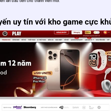
ền lần đầu tiên cho thành viên mới.
uyến uy tín với kho game cực k